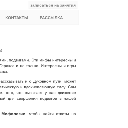
записаться на занятия
facebook
ВКонтакте
YouTube
Instagram
Найти:
КОНТАКТЫ
РАССЫЛКА
!
ями, подвигами. Эти мифы интересны и
Геракла и не только. Интересны и игры
азка.
ассказывать и о Духовном пути, может
стетическую и вдохновляющую силу. Сам
. того, что вызывает у нас движение
лой для свершения подвигов в нашей
 Мифологии
, чтобы найти ответы на