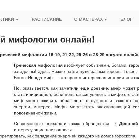
КТИКИ
РАСПИСАНИЕ
О МАСТЕРАХ
БЛОГ
ой мифологии онлайн!
реческой мифологии 16-19, 21-22, 25-26 и 28-29 августа онлайн
Греческая мифология
изобилует событиями, Богами, геро
загадочны! Здесь можно найти пути разных героев: Тесея, 
Богов. Иногда миф — это просто интересная история или ск
Но, оказывается, как заметили еще древние,
миф
может р
стать инициацией, если попытаться увидеть в мифе его э
миф может оживить образ чего-то нужного и важного нам
энергии, интерес. Мифы могут стать вдохновляющей си
повседневной жизни.
Современные психологи также обращаются к
Древней
интересующие нас вопросы.
ретировать, как овладение энергией каждого из домов гороскопа.