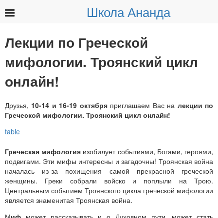
Школа Ананда
Найти:
Лекции по Греческой
мифологии. Троянский цикл
онлайн!
Друзья,
10-14 и 16-19 октября
приглашаем Вас на
лекции по
Греческой мифологии. Троянский цикл онлайн!
Греческая мифология
изобилует событиями, Богами, героями,
подвигами. Эти мифы интересны и загадочны! Троянская война
началась из-за похищения самой прекрасной греческой
женщины. Греки собрали войско и поплыли на Трою.
Центральным событием Троянского цикла греческой мифологии
является знаменитая Троянская война.
М
иф
может рассказывать и о Духовном пути, может стать