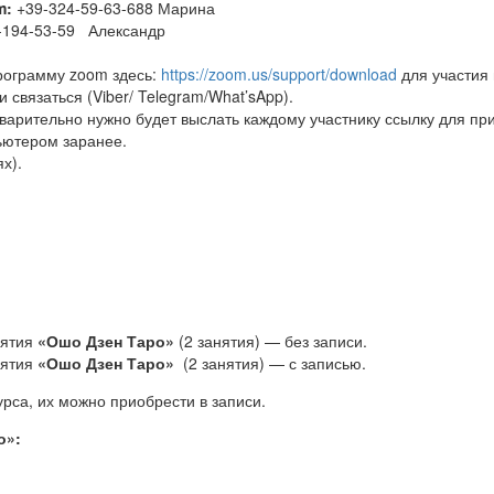
m:
+39-324-59-63-688 Марина
194-53-59 Александр
программу zoom здесь:
https://zoom.us/support/download
для участия 
 связаться (Viber/ Telegram/What’sApp).
дварительно нужно будет выслать каждому участнику ссылку для пр
ьютером заранее.
х).
нятия
«Ошо Дзен Таро»
(2 занятия) — без записи.
нятия
«Ошо Дзен Таро»
(2 занятия) — с записью.
рса, их можно приобрести в записи.
о»: