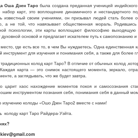
а Оша Дзен Таро
была создана преданная ученицей индийского
о набор карт, это воплощение динамичного и нестандартного 
ль известный своим учениями, он призывал людей стать более о
ю, а не той, что навязывает общественная мораль. Родившись
ной психологии, эти карты воплощают философию выходящую з
 духовной основой и предлагает искателем путь к самопознанию и 
место, где есть все то, в чем Вы нуждаетесь. Одна единственная 
й инструмент для изучения и понимания себя, а также для более г
 традиционных колод карт Таро? В отличие от обычных колод ,кот
. Каждая карта — это снимок настоящего момента, зеркало, от
нте, а заглядывать, что же будет завтра.
то царит хаос нахождение моментов покоя и самосознания ста
рошим инструментом познания себя, понимания себя в данный мом
о изучению колоды «Ошо Дзен Таро2 вместе с нами!
ь колоду карт Таро Райдера-Уэйта.
тиях?
kiev@gmail.com