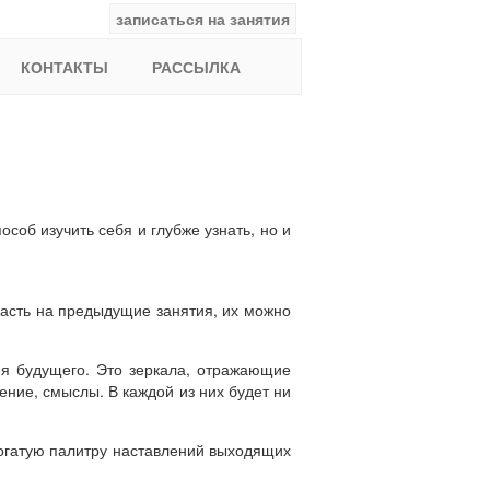
записаться на занятия
facebook
ВКонтакте
YouTube
Instagram
Найти:
КОНТАКТЫ
РАССЫЛКА
соб изучить себя и глубже узнать, но и
опасть на предыдущие занятия, их можно
ия будущего. Это зеркала, отражающие
ние, смыслы. В каждой из них будет ни
огатую палитру наставлений выходящих