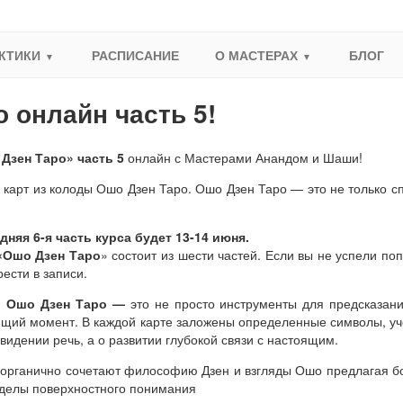
КТИКИ
РАСПИСАНИЕ
О МАСТЕРАХ
БЛОГ
 онлайн часть 5!
 Дзен Таро» часть 5
онлайн с Мастерами Анандом и Шаши!
карт из колоды Ошо Дзен Таро. Ошо Дзен Таро — это не только спо
дняя 6-я часть курса будет 13-14 июня.
«Ошо Дзен Таро
» состоит из шести частей. Если вы не успели п
ести в записи.
 Ошо Дзен Таро —
это не просто инструменты для предсказан
щий момент. В каждой карте заложены определенные символы, уче
видении речь, а о развитии глубокой связи с настоящим.
 органично сочетают философию Дзен и взгляды Ошо предлагая б
еделы поверхностного понимания