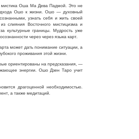
 мистика Оша Ма Дева Падмой. Это не
подхода Ошо к жизни. Ошо — духовный
сознанными, узнать себя и жить своей
 из слияния Восточного мистицизма и
а культурные границы. Мудрость уже
осознанности через через языка карт.
карта может дать понимание ситуации, а
лубокого проживания этой жизни.
орые ориентированы на предсказания, —
ражающее энергии. Ошо Дзен Таро учит
новится драгоценной необходимостью.
ент, а также медитаций.