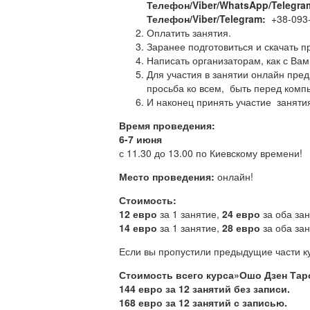
Телефон/Viber/WhatsApp/Telegra
Телефон/Viber/Telegram:
+38-093-
Оплатить занятия.
Заранее подготовиться и скачать 
Написать организаторам, как с Вами
Для участия в занятии онлайн пре
просьба ко всем, быть перед комп
И наконец принять участие занятия
Время проведения:
6-7 июня
с 11.30 до 13.00 по Киевскому времени!
Место проведения:
онлайн!
Стоимость:
12 евро
за 1 занятие,
24 евро
за оба за
14 евро
за 1 занятие,
28 евро
за оба за
Если вы пропустили предыдущие части ку
Стоимость всего курса»Ошо Дзен Тар
144 евро за 12 занятий без записи.
168 евро за 12 занятий с записью.