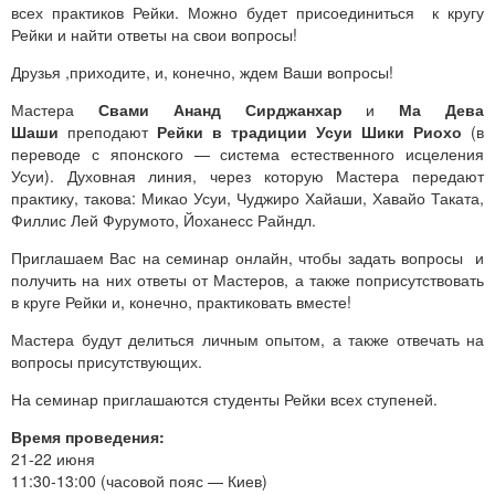
всех практиков Рейки. Можно будет присоединиться к кругу
Рейки и найти ответы на свои вопросы!
Друзья ,приходите, и, конечно, ждем Ваши вопросы!
Мастера
Свами Ананд Сирджанхар
и
Ма Дева
Шаши
преподают
Рейки в традиции Усуи Шики Риохо
(в
переводе с японского — система естественного исцеления
Усуи). Духовная линия, через которую Мастера передают
практику, такова: Микао Усуи, Чуджиро Хайаши, Хавайо Таката,
Филлис Лей Фурумото, Йоханесс Райндл.
Приглашаем Вас на семинар онлайн, чтобы задать вопросы и
получить на них ответы от Мастеров, а также поприсутствовать
в круге Рейки и, конечно, практиковать вместе!
Мастера будут делиться личным опытом, а также отвечать на
вопросы присутствующих.
На семинар приглашаются студенты Рейки всех ступеней.
Время проведения:
21-22 июня
11:30-13:00 (часовой пояс — Киев)