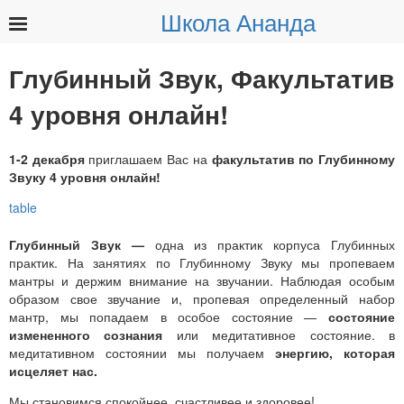
Школа Ананда
Найти:
Глубинный Звук, Факультатив
4 уровня онлайн!
1-2 декабря
приглашаем Вас на
факультатив
по Глубинному
Звуку 4 уровня онлайн!
Глубинный Звук —
одна из практик корпуса Глубинных
практик. На занятиях по Глубинному Звуку мы пропеваем
мантры и держим внимание на звучании. Наблюдая особым
образом свое звучание и, пропевая определенный набор
мантр, мы попадаем в особое состояние —
состояние
измененного сознания
или медитативное состояние. в
медитативном состоянии мы получаем
энергию, которая
исцеляет нас.
Мы становимся спокойнее, счастливее и здоровее!