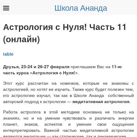
Школа Ананда
Найти:
Астрология с Нуля! Часть 11
(онлайн)
Друзья, 23-24 и 26-27 февраля
приглашаем Вас на
11-ю
часть курса «Астрология с Нуля!»
.
Этот курс рассчитан на новичков, которые не знакомы с
астрологией, но хотят ее изучить. Также курс будет полезен тем,
кто астрологию изучал, так как в Школе Ананда собственный
авторский подход к астрологии —
медитативная астрология
.
Работа астролога в этой методике основана не только на
знаниях, но и на умении чувствовать и различать энергии
планет, знаков, аспектов и умении свои ощущения
интерпретировать. Важной частью медитативной астрологии
являются медитации — как статические, так и динамические.