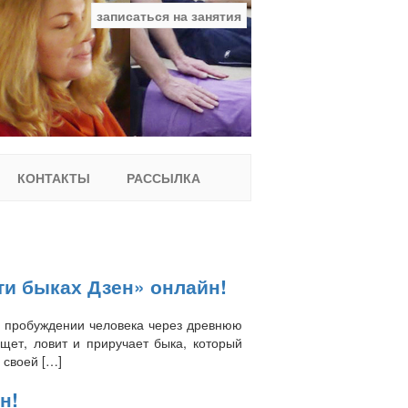
записаться на занятия
facebook
ВКонтакте
YouTube
Instagram
Найти:
КОНТАКТЫ
РАССЫЛКА
яти быках Дзен» онлайн!
ом пробуждении человека через древнюю
ищет, ловит и приручает быка, который
 своей […]
н!