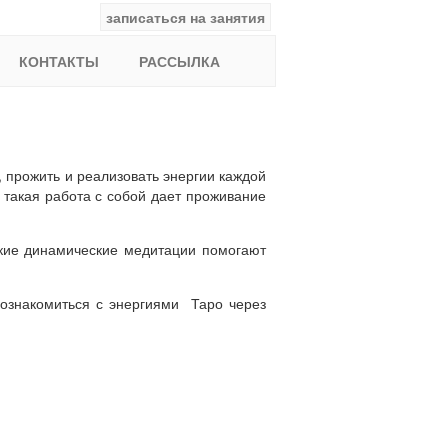
записаться на занятия
facebook
ВКонтакте
YouTube
Instagram
Найти:
КОНТАКТЫ
РАССЫЛКА
, прожить и реализовать энергии каждой
о такая работа с собой дает проживание
еские динамические медитации помогают
познакомиться с энергиями Таро через