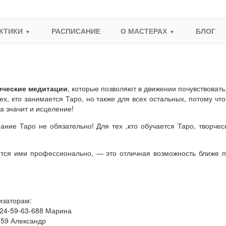
КТИКИ
РАСПИСАНИЕ
О МАСТЕРАХ
БЛОГ
ические медитации
, которые позволяют в движении почувствовать
ех, кто занимается Таро, но также для всех остальных, потому чт
 а значит и исцеление!
нание Таро не обязательно! Для тех ,кто обучается Таро, творч
ается ими профессионально, — это отличная возможность ближе 
изаторам:
324-59-63-688 Марина
-59 Александр